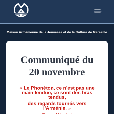
Communiqué du
20 novembre
«
Le Phonéton, ce n’est pas une
main tendue, ce sont des bras
tendus,
des regards tournés vers
l’Arménie
. »