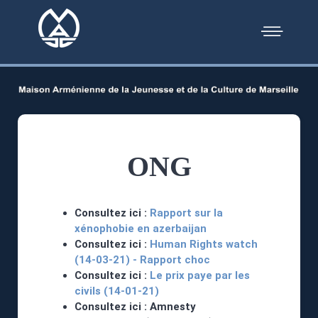
ONG
Consultez ici :
Rapport sur la
xénophobie en azerbaijan
Consultez ici :
Human Rights watch
(14-03-21) - Rapport choc
Consultez ici :
Le prix paye par les
civils (14-01-21)
Consultez ici : Amnesty